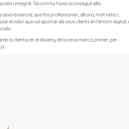
cient i integral. Tal com ho havia aconseguit ella.
seva essència, que fos professional i, alhora, molt neta. I,
l valor que vol aportar als seus clients en l’entorn digital, 
cials.
 la clienta, en el disseny de la seva marca, primer, per
ca.