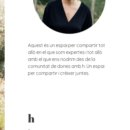
Aquest és un espai per compartir tot
allò en el que som expertes i tot allò
amb el que ens nodrim des de la
comunitat de dones amb h. Un espai
per compartir i créixer juntes.
h