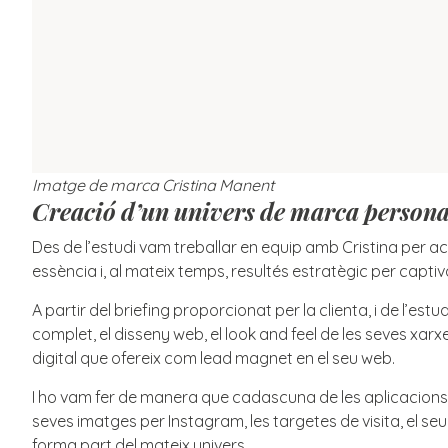
Imatge de marca Cristina Manent
Creació d’un univers de marca persona
Des de l’estudi vam treballar en equip amb Cristina per 
essència i, al mateix temps, resultés estratègic per captivar
A partir del briefing proporcionat per la clienta, i de l’est
complet, el disseny web, el look and feel de les seves xarx
digital que ofereix com lead magnet en el seu web.
I ho vam fer de manera que cadascuna de les aplicacions, 
seves imatges per Instagram, les targetes de visita, el seu
forma part del mateix univers.