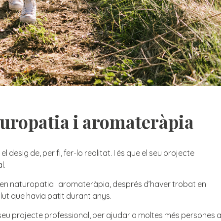
uropatia i aromateràpia
 desig de, per fi, fer-lo realitat. I és que el seu projecte
l.
e en naturopatia i aromateràpia, després d’haver trobat en
lut que havia patit durant anys.
 seu projecte professional, per ajudar a moltes més persones 