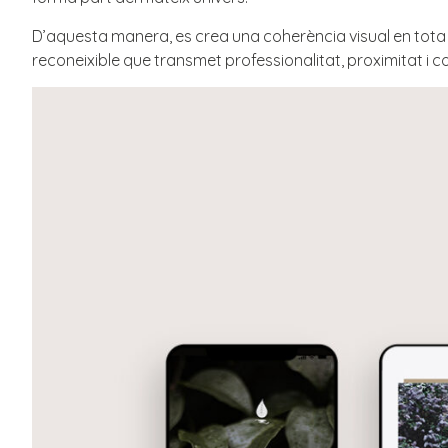
D’aquesta manera, es crea una coherència visual en tota 
reconeixible que transmet professionalitat, proximitat i c