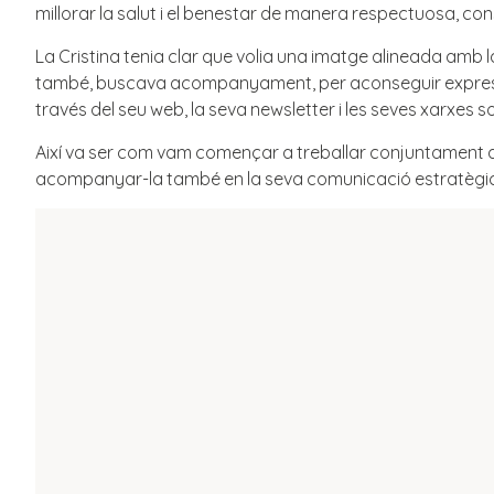
millorar la salut i el benestar de manera respectuosa, cons
La Cristina tenia clar que volia una imatge alineada amb la 
també, buscava acompanyament, per aconseguir expressar e
través del seu web, la seva newsletter i les seves xarxes so
Així va ser com vam començar a treballar conjuntament amb
acompanyar-la també en la seva comunicació estratègi