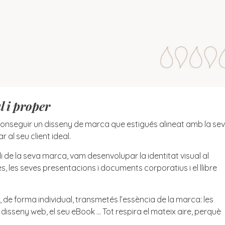
l i proper
aconseguir un disseny de marca que estigués alineat amb la se
 al seu client ideal.
udi de la seva marca, vam desenvolupar la identitat visual al
es, les seves presentacions i documents corporatius i el llibre
de forma individual, transmetés l’essència de la marca: les
 disseny web, el seu eBook … Tot respira el mateix aire, perquè