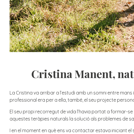
Cristina Manent, nat
La Cristina va arribar a l’estudi amb un somni entre mans i el
professional era per a ella, també, el seu projecte persona
El seu propi recorregut de vida l’havia portat a formar-s
aquestes teràpies naturals la solució als problemes de sa
I en el moment en què ens va contactar estava iniciant el