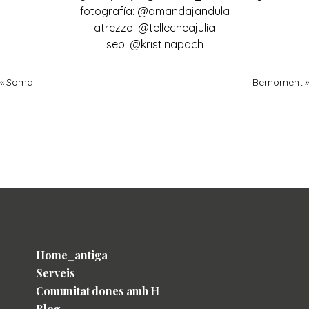
fotografía: @amandajandula
atrezzo: @tellecheajulia
seo: @kristinapach
« Soma
Bemoment »
Home_antiga
Serveis
Comunitat dones amb H
Blog