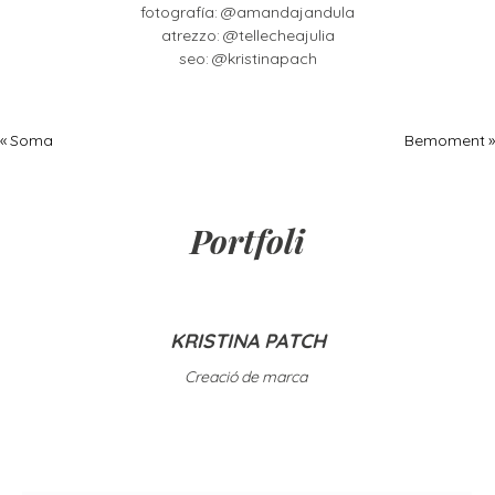
fotografía: @amandajandula
atrezzo: @tellecheajulia
seo: @kristinapach
« Soma
Bemoment »
Portfoli
KRISTINA PATCH
Creació de marca