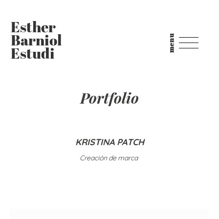
Saltar
Saltar
al
a
Esther
contenido
la
principal
barra
menu
Barniol
lateral
Estudi
principal
Portfolio
KRISTINA PATCH
Creación de marca