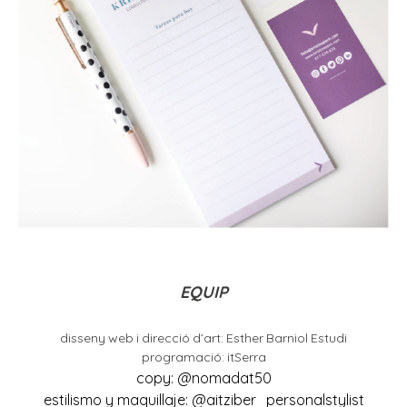
EQUIP
disseny web i direcció d’art: Esther Barniol Estudi
programació: itSerra
copy: @nomadat50
estilismo y maquillaje: @aitziber_personalstylist