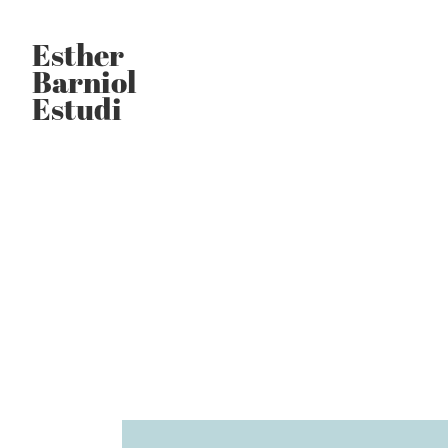
Saltar
Saltar
al
a
Esther
contenido
la
Barniol
principal
barra
Estudi
lateral
principal