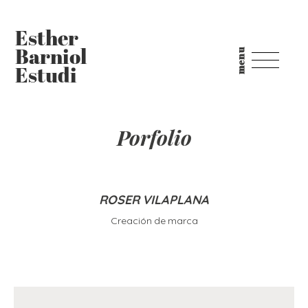
Saltar
Saltar
al
a
Esther
contenido
la
principal
barra
menu
Barniol
lateral
Estudi
principal
Porfolio
ROSER VILAPLANA
Creación de marca